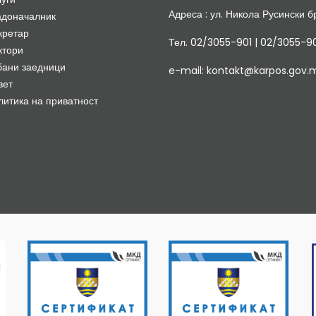
Адреса : ул. Никола Русински бр
адоначалник
кретар
Тел. 02/3055-901 | 02/3055-9
ктори
бани заедници
e-mail: kontakt@karpos.gov.
вет
литика на приватност