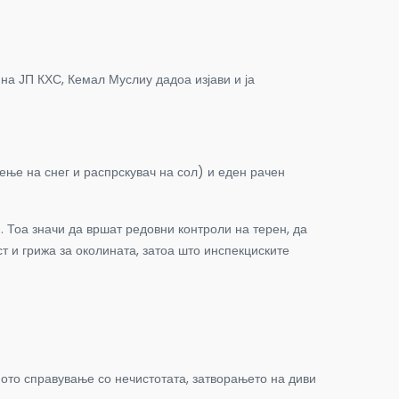
на ЈП КХС, Кемал Муслиу дадоа изјави и ја
ење на снег и распрскувач на сол) и еден рачен
. Тоа значи да вршат редовни контроли на терен, да
т и грижа за околината, затоа што инспекциските
ото справување со нечистотата, затворањето на диви