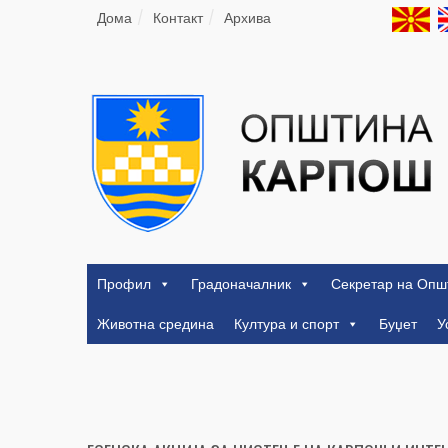
Дома
Контакт
Архива
Профил
Градоначалник
Секретар на Опш
Животна средина
Култура и спорт
Буџет
У