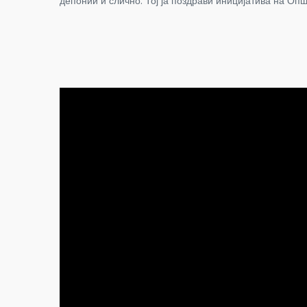
депонии и слично. Тој ја поздрави иницијатива на Опш