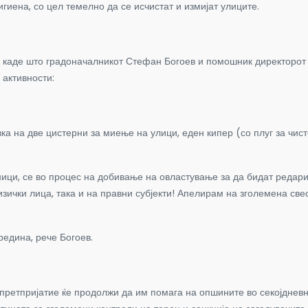
иена, со цел темелно да се исчистат и измијат улиците.
, каде што градоначалникот Стефан Богоев и помошник директорот 
 активности:
ка на две цистерни за миење на улици, еден кипер (со плуг за чист
ници, се во процес на добивање на овластување за да бидат редари
зички лица, така и на правни субјекти! Апелирам на зголемена свес
редина, рече Богоев.
ретпријатие ќе продолжи да им помага на опшините во секојдневн