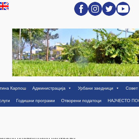
тина Карпош
Администрација
Урбани заедници
Совет
слуги
Годишни програми
Отворени податоци
НАЈЧЕСТО П