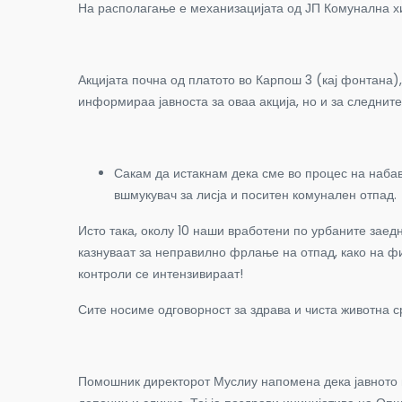
На располагање е механизацијата од ЈП Комунална хиг
Акцијата почна од платото во Карпош 3 (кај фонтана)
информираа јавноста за оваа акција, но и за следните
Сакам да истакнам дека сме во процес на набав
вшмукувач за лисја и поситен комунален отпад.
Исто така, околу 10 наши вработени по урбаните заед
казнуваат за неправилно фрлање на отпад, како на фи
контроли се интензивираат!
Сите носиме одговорност за здрава и чиста животна с
Помошник директорот Муслиу напомена дека јавното п