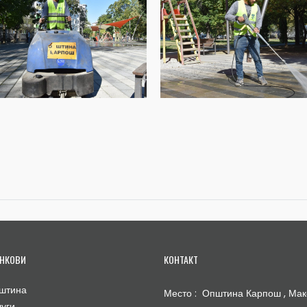
НКОВИ
КОНТАКТ
штина
Место : Општина Карпош , Мак
луги