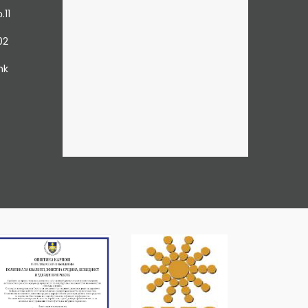
.11
02
mk