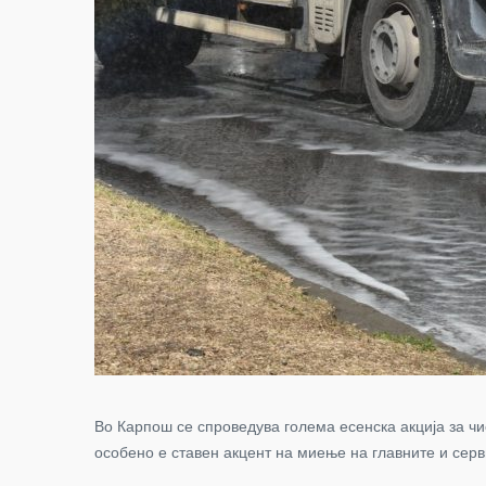
Во Карпош се спроведува голема есенска акција за ч
особено е ставен акцент на миење на главните и серв