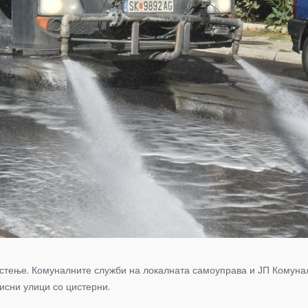
истење. Комуналните служби на локалната самоуправа и ЈП Комуналн
исни улици со цистерни.