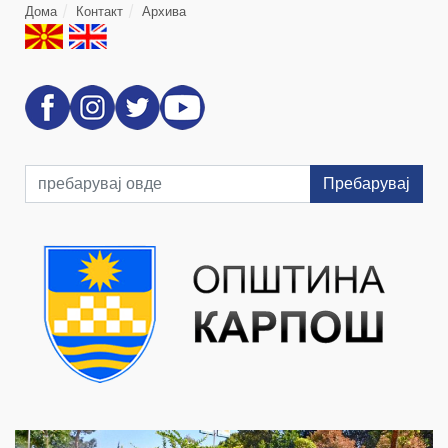
Дома
Контакт
Архива
Пребарувај