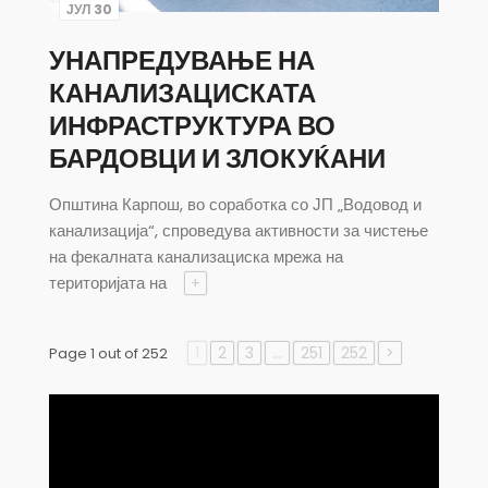
ЈУЛ 30
УНАПРЕДУВАЊЕ НА
КАНАЛИЗАЦИСКАТА
ИНФРАСТРУКТУРА ВО
БАРДОВЦИ И ЗЛОКУЌАНИ
Општина Карпош, во соработка со ЈП „Водовод и
канализација“, спроведува активности за чистење
на фекалната канализациска мрежа на
територијата на
+
1
2
3
…
251
252
>
Page 1 out of 252