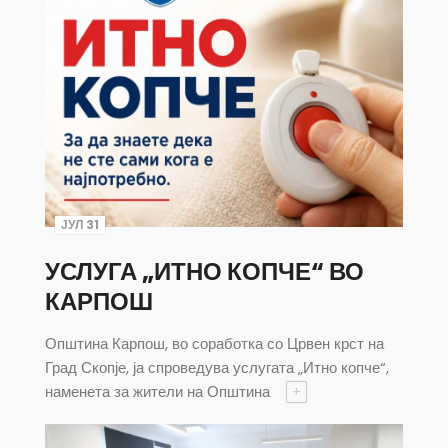
ЈУЛ 31
УСЛУГА „ИТНО КОПЧЕ“ ВО
КАРПОШ
Општина Карпош, во соработка со Црвен крст на
Град Скопје, ја спроведува услугата „Итно копче“,
наменета за жители на Општина
+