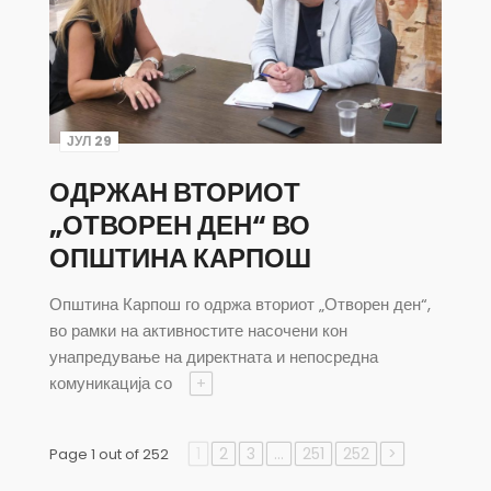
ЈУЛ 29
ОДРЖАН ВТОРИОТ
„ОТВОРЕН ДЕН“ ВО
ОПШТИНА КАРПОШ
Општина Карпош го одржа вториот „Отворен ден“,
во рамки на активностите насочени кон
унапредување на директната и непосредна
комуникација со
+
1
2
3
…
251
252
>
Page 1 out of 252