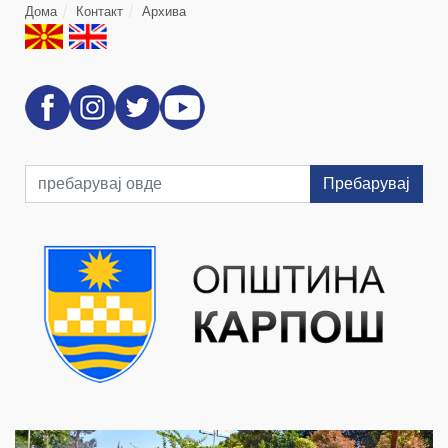
Дома
Контакт
Архива
Пребарувај