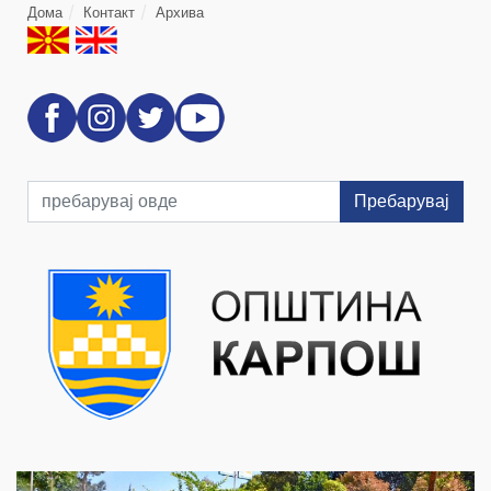
Дома
Контакт
Архива
Пребарувај