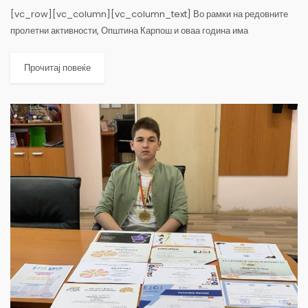
[vc_row][vc_column][vc_column_text] Во рамки на редовните
пролетни активности, Општина Карпош и оваа година има
ангажирано овластена фирма која се занимава со поставување на
„Репелент“, односно средство за превенција и заштита од змии....
Прочитај повеќе