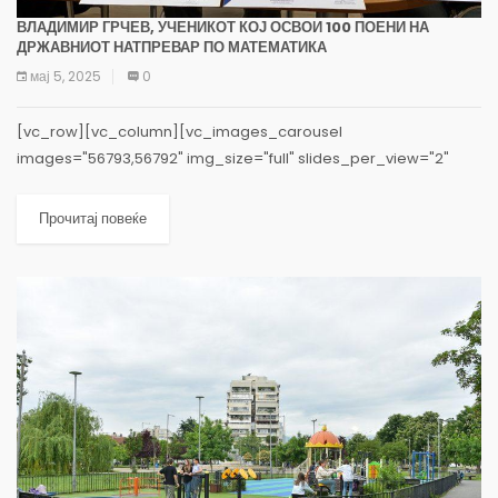
ВЛАДИМИР ГРЧЕВ, УЧЕНИКОТ КОЈ ОСВОИ 100 ПОЕНИ НА
ДРЖАВНИОТ НАТПРЕВАР ПО МАТЕМАТИКА
мај 5, 2025
0
[vc_row][vc_column][vc_images_carousel
images="56793,56792" img_size="full" slides_per_view="2"
hide_pagination_control="yes"][vc_column_text]Само неколку
недели подоцна од освоеното прво место на Државниот натпревар по
Прочитај повеќе
информатика, основецот од ООУ,,Братство” Владимир Грчев од 9-
то одделение, освојува 100 поени на Државниот...